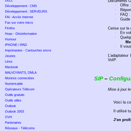
DELL
Documents O
·
Offre 
Développement : CMS
·
Répon
Développement : SERVEURS
·
FAQ :
FAI - Accès Internet
·
Guide 
Fax sur votre micro
Cerise sur le
Firefox
·
En vot
Hoax - Désinformation
·
Quelq
Humour
Me
IPHONE / IPAD
·
Il vou
Imprimantes - Cartouches encre
L’adaptateur
Jeunes
VoIP.
Linux
Macbook
MALVOYANTS, DMLA
SIP
–
Configu
Montres connectées
Numericable
Mise à jour l
Opérateurs Télécom
Outils gratuits
Outils utiles
Voici la c
Outlook
Il utilisé t
Outlook 2003
OVH
J’en prof
Partenaires
Réseaux - Télécoms