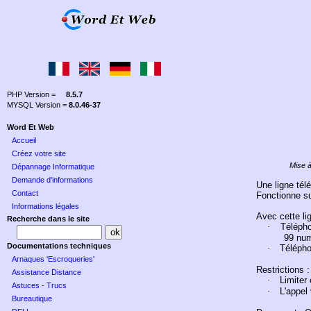
PHP Version =
8.5.7
MYSQL Version =
8.0.46-37
Word Et Web
Accueil
Créez votre site
Mise à
Dépannage Informatique
Demande d'informations
Une ligne tél
Contact
Fonctionne su
Informations légales
Avec cette li
Recherche dans le site
·
Télépho
99 num
Documentations techniques
·
Télépho
Arnaques 'Escroqueries'
Restrictions :
Assistance Distance
·
Limiter
Astuces - Trucs
·
L'appel
Bureautique