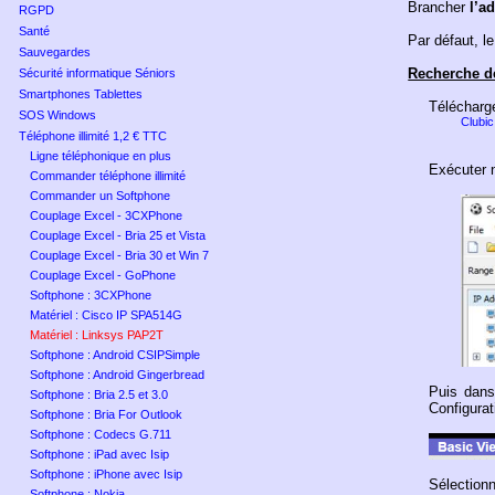
Brancher
l’a
RGPD
Santé
Par défaut, 
Sauvegardes
Recherche de
Sécurité informatique Séniors
Smartphones Tablettes
Télécharge
SOS Windows
Clubic
Téléphone illimité 1,2 € TTC
Ligne téléphonique en plus
Exécuter 
Commander téléphone illimité
Commander un Softphone
Couplage Excel - 3CXPhone
Couplage Excel - Bria 25 et Vista
Couplage Excel - Bria 30 et Win 7
Couplage Excel - GoPhone
Softphone : 3CXPhone
Matériel : Cisco IP SPA514G
Matériel : Linksys PAP2T
Softphone : Android CSIPSimple
Softphone : Android Gingerbread
Puis dans
Softphone : Bria 2.5 et 3.0
Configura
Softphone : Bria For Outlook
Softphone : Codecs G.711
Softphone : iPad avec Isip
Softphone : iPhone avec Isip
Sélectionn
Softphone : Nokia