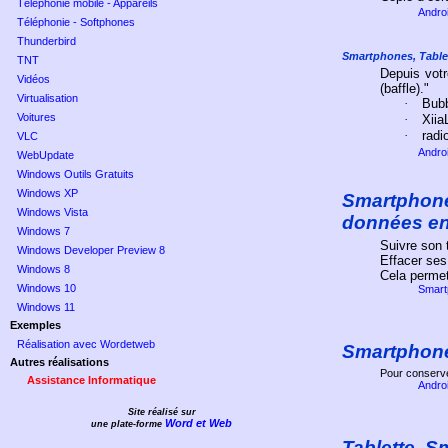
Téléphonie mobile - Appareils
Andro
Téléphonie - Softphones
Thunderbird
Smartphones, Table
TNT
Depuis votr
Vidéos
(baffle)."
Virtualisation
·
Bub
Voitures
·
Xiia
·
radio
VLC
Andro
WebUpdate
Windows Outils Gratuits
Windows XP
Smartphon
Windows Vista
données en
Windows 7
Suivre son 
Windows Developer Preview 8
Effacer ses
Windows 8
Cela permett
Windows 10
Smartp
Windows 11
Exemples
Réalisation avec Wordetweb
Smartphon
Autres réalisations
Pour conserver
Assistance Informatique
Andro
Site réalisé sur
Word et Web
une plate-forme
Tablette, 