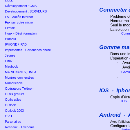
DELL
Développement : CMS
Connecter 
Développement : SERVEURS
Problème d
FAI - Accès Internet
Horreur ma 
Fax sur votre micro
Seul le mod
Firefox
La solution
Hoax - Désinformation
Conne
Humour
IPHONE / IPAD
Gomme mag
Imprimantes - Cartouches encre
Dans une im
Jeunes
L’opération
Linux
·
Avo
Macbook
·
Avo
MALVOYANTS, DMLA
Gomm
.
Montres connectées
Numericable
Opérateurs Télécom
IOS
-
Ipho
Outils gratuits
Copie d’écr
Outils utiles
IOS
-
.
Outlook
Outlook 2003
Android
-
OVH
Partenaires
Avec l’afficha
Configurer
Réseaux - Télécoms
Androi