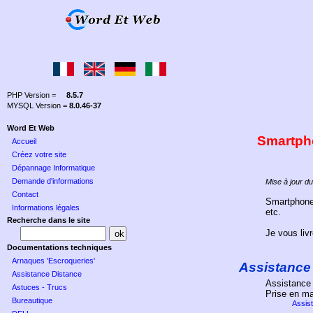
PHP Version =
8.5.7
MYSQL Version =
8.0.46-37
Word Et Web
Smartph
Accueil
Créez votre site
Dépannage Informatique
Demande d'informations
Mise à jour d
Contact
Smartphones
Informations légales
etc.
Recherche dans le site
Je vous livr
Documentations techniques
Arnaques 'Escroqueries'
Assistance 
Assistance Distance
Assistance 
Astuces - Trucs
Prise en ma
Bureautique
Assis