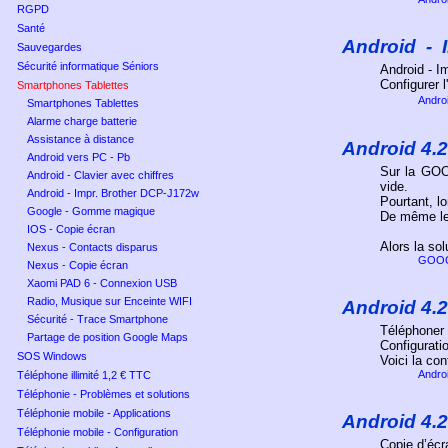
RGPD
Santé
Android
-
Sauvegardes
Sécurité informatique Séniors
Android - 
Configurer 
Smartphones Tablettes
Andro
Smartphones Tablettes
Alarme charge batterie
Assistance à distance
Android 4.
Android vers PC - Pb
Sur la GOO
Android - Clavier avec chiffres
vide.
Android - Impr. Brother DCP-J172w
Pourtant, l
Google - Gomme magique
De même le
IOS - Copie écran
Alors la sol
Nexus - Contacts disparus
GOOG
Nexus - Copie écran
Xaomi PAD 6 - Connexion USB
Radio, Musique sur Enceinte WIFI
Android 4.
Sécurité - Trace Smartphone
Téléphoner
Partage de position Google Maps
Configurati
SOS Windows
Voici la co
Andro
Téléphone illimité 1,2 € TTC
Téléphonie - Problèmes et solutions
Téléphonie mobile - Applications
Android 4.
Téléphonie mobile - Configuration
Copie d’écr