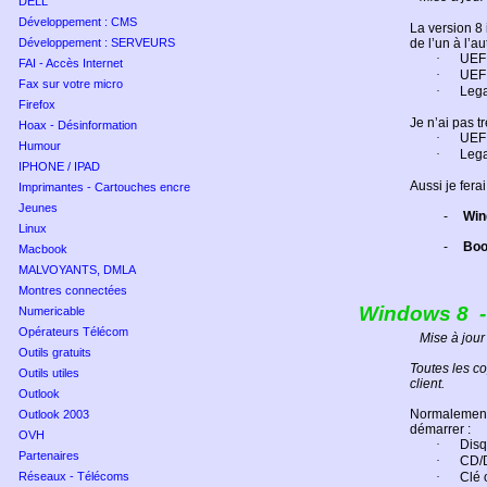
DELL
Développement : CMS
La version 8 
Développement : SERVEURS
de l’un à l’
·
UEFI
FAI - Accès Internet
·
UEFI
Fax sur votre micro
·
Leg
Firefox
Je n’ai pas t
Hoax - Désinformation
·
UEFI
Humour
·
Leg
IPHONE / IPAD
Aussi je fera
Imprimantes - Cartouches encre
Jeunes
-
Win
Linux
-
Boo
Macbook
MALVOYANTS, DMLA
Montres connectées
Windows 8
-
Numericable
Opérateurs Télécom
Mise à jou
Outils gratuits
Toutes les co
Outils utiles
client.
Outlook
Normalement,
Outlook 2003
démarrer :
OVH
·
Disq
Partenaires
·
CD/
Réseaux - Télécoms
·
Clé 