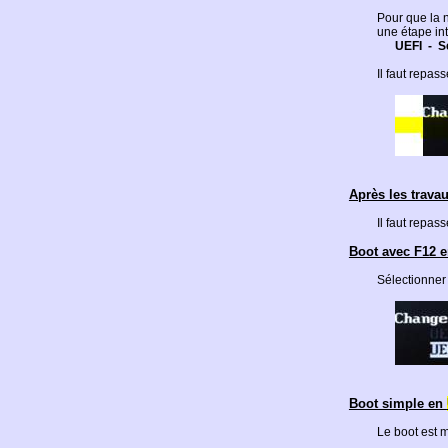
Pour que la 
une étape int
UEFI
-
S
Il faut repa
Après les travau
Il faut repa
Boot avec F12
Sélectionner
Boot simple en
Le boot est 