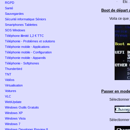
·
Etc
.
RGPD
Santé
Boot de départ 
Sauvegardes
Voila ce que 
Sécurité informatique Séniors
Smartphones Tablettes
SOS Windows
Téléphone illimité 1,2 € TTC
Téléphonie - Problèmes et solutions
Téléphonie mobile - Applications
Téléphonie mobile - Configuration
Téléphonie mobile - Appareils
Téléphonie - Softphones
Thunderbird
TNT
Vidéos
Virtualisation
Voitures
Passer en mod
VLC
Sélectionner
WebUpdate
Windows Outils Gratuits
Windows XP
Windows Vista
Sélectionner
Windows 7
Windows Developer Preview 8