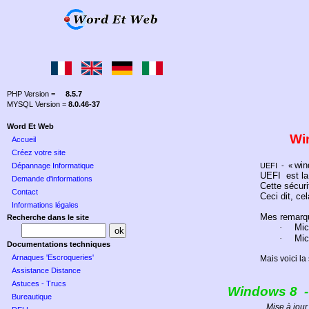
PHP Version =
8.5.7
MYSQL Version =
8.0.46-37
Word Et Web
Wi
Accueil
Créez votre site
wi
Dépannage Informatique
UEFI
-
«
UEFI
est l
Demande d'informations
Cette sécuri
Contact
Ceci dit, ce
Informations légales
Mes remarqu
Recherche dans le site
·
Mic
·
Mic
Documentations techniques
Arnaques 'Escroqueries'
Mais voici la 
Assistance Distance
Astuces - Trucs
Windows 8
-
Bureautique
Mise à jou