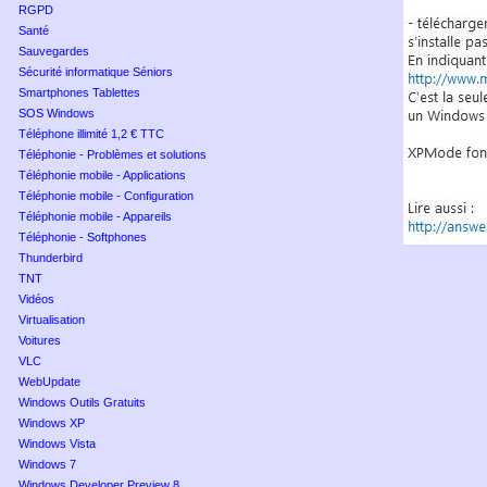
RGPD
Santé
Sauvegardes
Sécurité informatique Séniors
Smartphones Tablettes
SOS Windows
Téléphone illimité 1,2 € TTC
Téléphonie - Problèmes et solutions
Téléphonie mobile - Applications
Téléphonie mobile - Configuration
Téléphonie mobile - Appareils
Téléphonie - Softphones
Thunderbird
TNT
Vidéos
Virtualisation
Voitures
VLC
WebUpdate
Windows Outils Gratuits
Windows XP
Windows Vista
Windows 7
Windows Developer Preview 8