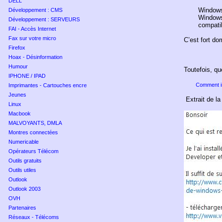
DELL
Windows
Développement : CMS
Windows
Développement : SERVEURS
compatib
FAI - Accès Internet
Fax sur votre micro
C’est fort d
Firefox
Hoax - Désinformation
Humour
Toutefois, qu
IPHONE / IPAD
Comment in
Imprimantes - Cartouches encre
Jeunes
Extrait de la
Linux
Macbook
MALVOYANTS, DMLA
Montres connectées
Numericable
Opérateurs Télécom
Outils gratuits
Outils utiles
Outlook
Outlook 2003
OVH
Partenaires
Réseaux - Télécoms