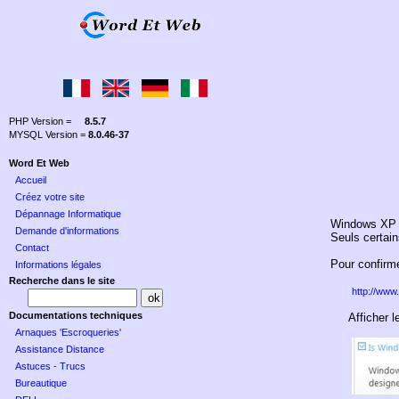
PHP Version =
8.5.7
MYSQL Version =
8.0.46-37
Word Et Web
Accueil
Créez votre site
Dépannage Informatique
Windows XP M
Demande d'informations
Seuls certai
Contact
Pour confirme
Informations légales
Recherche dans le site
http://www
Documentations techniques
Afficher
l
Arnaques 'Escroqueries'
Assistance Distance
Astuces - Trucs
Bureautique