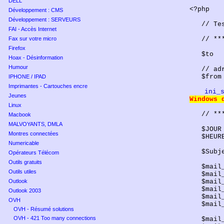
DELL
<?
php
Développement : CMS
Développement : SERVEURS
// Te
FAI - Accès Internet
Fax sur votre micro
// **
Firefox
$to
Hoax - Désinformation
Humour
//
ad
$
from
IPHONE / IPAD
Imprimantes - Cartouches encre
ini_
Jeunes
Windows 
Linux
// **
Macbook
MALVOYANTS, DMLA
$JOUR
Montres connectées
$HEU
Numericable
$
Subj
Opérateurs Télécom
Outils gratuits
$
mail
Outils utiles
$
mail
Outlook
$
mail
$
mail
Outlook 2003
$
mail
OVH
$
mail
OVH - Résumé solutions
OVH - 421 Too many connections
$
mail