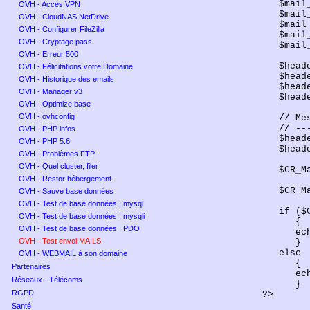
$
mail
OVH - Accès VPN
$
mail
OVH - CloudNAS NetDrive
$
mail
OVH - Configurer FileZilla
$
mail
OVH - Cryptage pass
$
mail
OVH - Erreur 500
$
head
OVH - Félicitations votre Domaine
$
head
OVH - Historique des emails
$
head
OVH - Manager v3
$
head
OVH - Optimize base
OVH - ovhconfig
// Me
// --
OVH - PHP infos
$
head
OVH - PHP 5.6
$
head
OVH - Problèmes FTP
OVH - Quel cluster, filer
$
CR_M
OVH - Restor hébergement
$
CR_M
OVH - Sauve base données
OVH - Test de base données : mysql
if
($
OVH - Test de base données : mysqli
{
OVH - Test de base données : PDO
ec
OVH - Test envoi MAILS
}
else
OVH - WEBMAIL à son domaine
{
Partenaires
ec
Réseaux - Télécoms
}
RGPD
?>
Santé