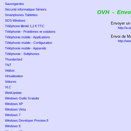
Sauvegardes
Sécurité informatique Séniors
OVH
-
Envo
Smartphones Tablettes
SOS Windows
Envoyer un
Téléphone illimité 1,2 € TTC
http://a-
Téléphonie - Problèmes et solutions
Envoi de MA
Téléphonie mobile - Applications
http://w
Téléphonie mobile - Configuration
Téléphonie mobile - Appareils
Téléphonie - Softphones
Thunderbird
TNT
Vidéos
Virtualisation
Voitures
VLC
WebUpdate
Windows Outils Gratuits
Windows XP
Windows Vista
Windows 7
Windows Developer Preview 8
Windows 8