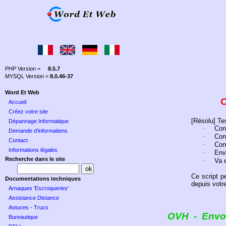
PHP Version =
8.5.7
MYSQL Version =
8.0.46-37
Word Et Web
Accueil
Créez votre site
[Résolu] Tes
Dépannage Informatique
·
Con
Demande d'informations
·
Con
Contact
·
Con
Informations légales
·
Env
Recherche dans le site
·
Va 
Ce script p
Documentations techniques
depuis votre
Arnaques 'Escroqueries'
Assistance Distance
Astuces - Trucs
OVH
-
Envo
Bureautique