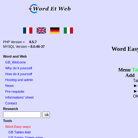
PHP Version =
8.5.7
MYSQL Version =
8.0.46-37
Word Eas
Word and Web
GB_Welcome
Why do it yourself
Menu
Ta
How do it yourself
Add
Hosting and admin
Ta
►
News
►
Pre-requisite
O
Informations' sheet
Contact
Research
Tools
Word Easy ways
GB Tables Add
GB Tables Delete edge