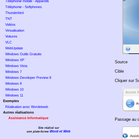
Téléphonie mobile - Appareils
Téléphonie - Softphones
Thunderbird
TNT
Vidéos
Virtualisation
Voitures
VLC
WebUpdate
Windows Outils Gratuits
Windows XP
Source
Windows Vista
Cible
Windows 7
Windows Developer Preview 8
Cliquer sur S
Windows 8
Windows 10
Windows 11
Exemples
Réalisation avec Wordetweb
Autres réalisations
Assistance Informatique
Passage au d
Site réalisé sur
Word et Web
une plate-forme