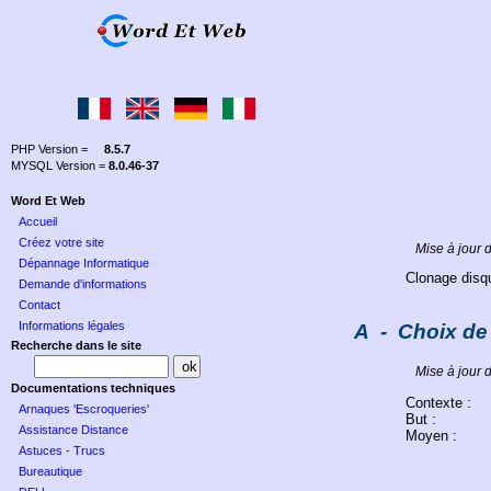
PHP Version =
8.5.7
MYSQL Version =
8.0.46-37
Word Et Web
Accueil
Créez votre site
Mise à jour
Dépannage Informatique
Clonage disq
Demande d'informations
Contact
Informations légales
A
-
Choix de
Recherche dans le site
Mise à jour
Documentations techniques
Contexte :
Arnaques 'Escroqueries'
But :
Assistance Distance
Moyen :
Astuces - Trucs
Bureautique