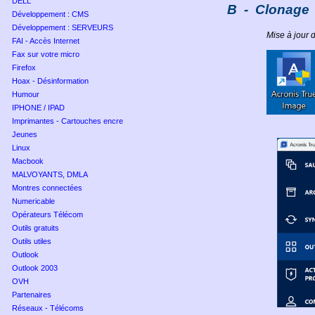
DELL
B
-
Clonage
Développement : CMS
Développement : SERVEURS
Mise à jour
FAI - Accès Internet
Fax sur votre micro
Firefox
Hoax - Désinformation
Humour
IPHONE / IPAD
Imprimantes - Cartouches encre
Jeunes
Linux
Macbook
MALVOYANTS, DMLA
Montres connectées
Numericable
Opérateurs Télécom
Outils gratuits
Outils utiles
Outlook
Outlook 2003
OVH
Partenaires
Réseaux - Télécoms