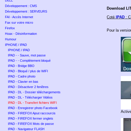
DELL
Développement : CMS
Download LI
Développement : SERVEURS
Coté
IPAD
: C
FAI - Accès Internet
Fax sur votre micro
Firefox
Pour la versi
Hoax - Désinformation
Humour
IPHONE / IPAD
IPHONE / IPAD
IPAD - - Sauve, mot passe
IPAD - - Complètement bloqué
IPAD - Bridge BBO
IPAD - Bloqué / plus de WIFI
IPAD - Cadre photo
IPAD - Clavier en bas
IPAD - Désactiver 2 fenêtres
IPAD - DL - Dossier téléchargements
IPAD - DL - Télécharger Vidéos
IPAD - DL - Transfert fichiers WIFI
IPAD - Enregistrer photo Facebook
Active
IPAD - FIREFOX Ajout raccourcis
IPAD - FIREFOX fermer onglets
IPAD - FIREFOX Mots de passe
IPAD - Navigateur FLASH