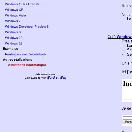
Windows Outils Gratuits
Releve
Windows XP
Nota :
Windows Vista
Le
Windows 7
Windows Developer Preview 8
Windows 8
Coté
Window
Windows 10
Préala
Windows 11
-
La
Exemples
-
Set
-
Set
Réalisation avec Wordetweb
Autres réalisations
Un sim
Assistance Informatique
Ici j’
Site réalisé sur
Word et Web
une plate-forme
Je ne 