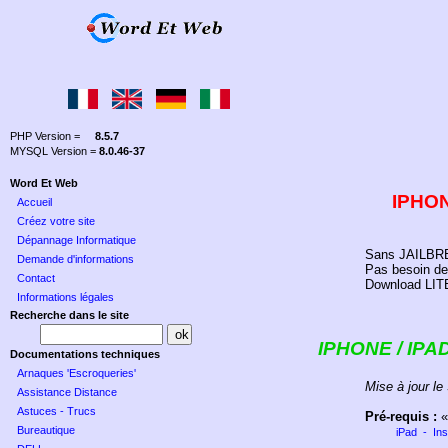
PHP Version =
8.5.7
MYSQL Version =
8.0.46-37
Word Et Web
IPHON
Accueil
Créez votre site
Dépannage Informatique
Sans JAILBREA
Demande d'informations
Pas besoin de 
Contact
Download LIT
Informations légales
Recherche dans le site
IPHONE / IPA
Documentations techniques
Arnaques 'Escroqueries'
Mise à jour le
Assistance Distance
Astuces - Trucs
Pré-requis :
Bureautique
iPad
-
Ins