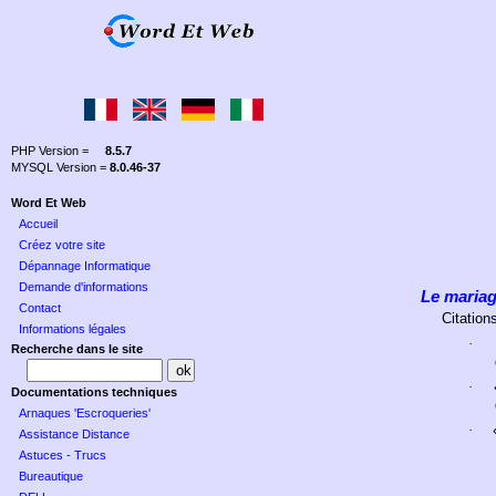
PHP Version =
8.5.7
MYSQL Version =
8.0.46-37
Word Et Web
Accueil
Créez votre site
Dépannage Informatique
Demande d'informations
Le maria
Contact
Citation
Informations légales
·
Recherche dans le site
·
Documentations techniques
Arnaques 'Escroqueries'
·
Assistance Distance
Astuces - Trucs
Bureautique