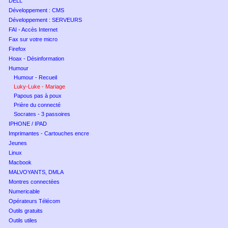
DELL
Développement : CMS
Développement : SERVEURS
FAI - Accès Internet
Fax sur votre micro
Firefox
Hoax - Désinformation
Humour
Humour - Recueil
Luky-Luke - Mariage
Papous pas à poux
Prière du connecté
Socrates - 3 passoires
IPHONE / IPAD
Imprimantes - Cartouches encre
Jeunes
Linux
Macbook
MALVOYANTS, DMLA
Montres connectées
Numericable
Opérateurs Télécom
Outils gratuits
Outils utiles