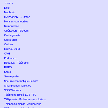
Jeunes
Linux
Macbook
MALVOYANTS, DMLA
Montres connectées
Numericable
Opérateurs Télécom
Outils gratuits
Outils utiles
Outlook
Outlook 2003
OVH
Partenaires
Réseaux - Télécoms
RGPD
Santé
Sauvegardes
Sécurité informatique Séniors
Smartphones Tablettes
SOS Windows
Téléphone illimité 1,2 € TTC
Téléphonie - Problèmes et solutions
Téléphonie mobile - Applications