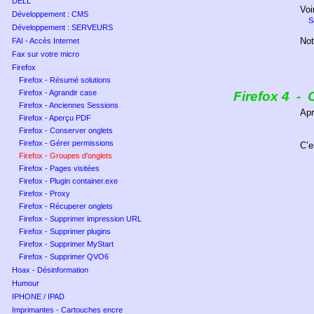
DELL
Voi
Développement : CMS
S
Développement : SERVEURS
Not
FAI - Accès Internet
Fax sur votre micro
Firefox
Firefox - Résumé solutions
Firefox - Agrandir case
Firefox
4
-
Firefox - Anciennes Sessions
Apr
Firefox - Aperçu PDF
Firefox - Conserver onglets
Firefox - Gérer permissions
C’e
Firefox - Groupes d'onglets
Firefox - Pages visitées
Firefox - Plugin container.exe
Firefox - Proxy
Firefox - Récuperer onglets
Firefox - Supprimer impression URL
Firefox - Supprimer plugins
Firefox - Supprimer MyStart
Firefox - Supprimer QVO6
Hoax - Désinformation
Humour
IPHONE / IPAD
Imprimantes - Cartouches encre