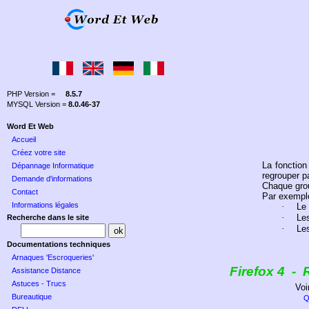
PHP Version =
8.5.7
MYSQL Version =
8.0.46-37
Word Et Web
Accueil
Créez votre site
La fonctio
Dépannage Informatique
regrouper p
Demande d'informations
Chaque grou
Contact
Par exemple
Informations légales
·
Le 
·
Les
Recherche dans le site
·
Les
Documentations techniques
Arnaques 'Escroqueries'
Firefox
4
-
Assistance Distance
Astuces - Trucs
Voi
Bureautique
Q